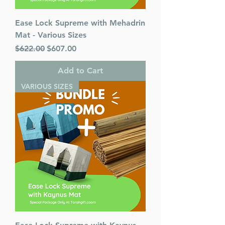
Ease Lock Supreme with Mehadrin
Mat - Various Sizes
Regular Price
Sale Price
$622.00
$607.00
Add to Cart
VARIOUS SIZES