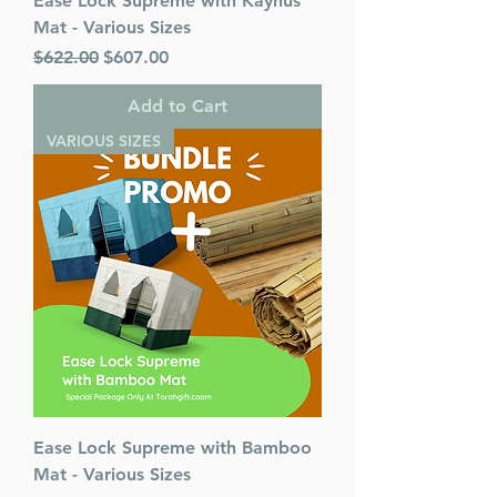
Ease Lock Supreme with Kaynus
Mat - Various Sizes
Regular Price
Sale Price
$622.00
$607.00
Add to Cart
VARIOUS SIZES
Ease Lock Supreme with Bamboo
Mat - Various Sizes