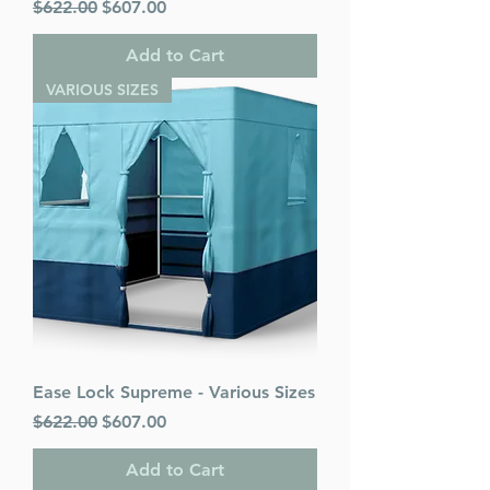
Regular Price
Sale Price
$622.00
$607.00
Add to Cart
VARIOUS SIZES
Ease Lock Supreme - Various Sizes
Regular Price
Sale Price
$622.00
$607.00
Add to Cart